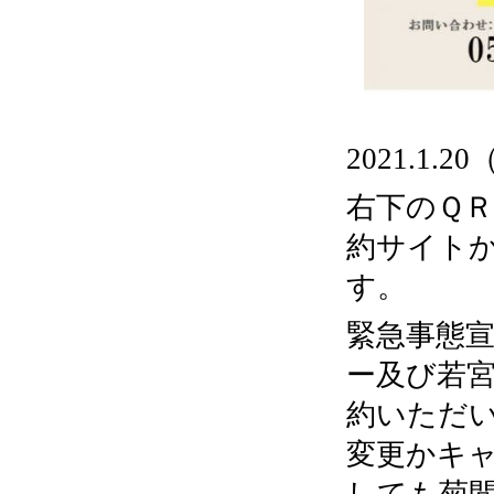
2021.1
右下のＱ
約サイトか
す。
緊急事態
ー及び若
約いただ
変更かキ
しても菊