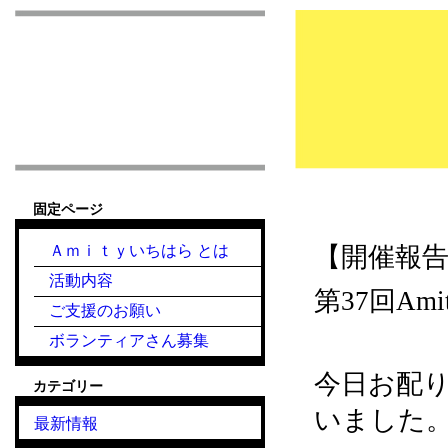
市原市こども食堂 Am
固定ページ
Ａｍｉｔｙいちはら とは
【開催報
活動内容
第37回A
ご支援のお願い
ボランティアさん募集
今日お配
カテゴリー
いました
最新情報