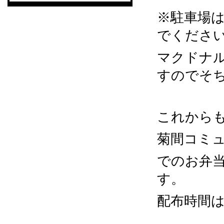
※駐車場
でくださ
マクドナ
すのでそ
これから
菊間コミ
でのお弁
す。
配布時間は1