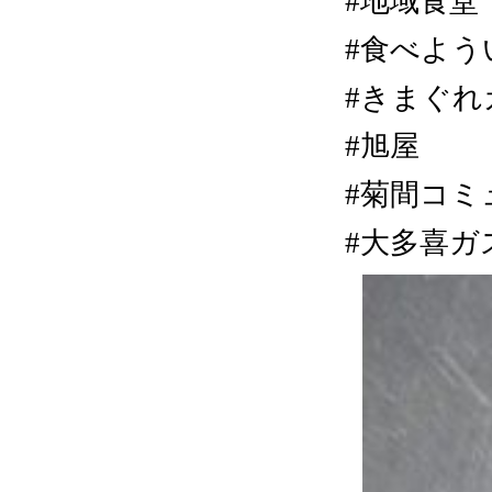
#地域食堂
#食べよう
#きまぐれカ
#旭屋
#菊間コミ
#大多喜ガ