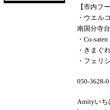
【市内フー
・ウエル
南国分寺台
・Co-sat
・きまぐれカ
・フェリシア
050-36
Amityいち