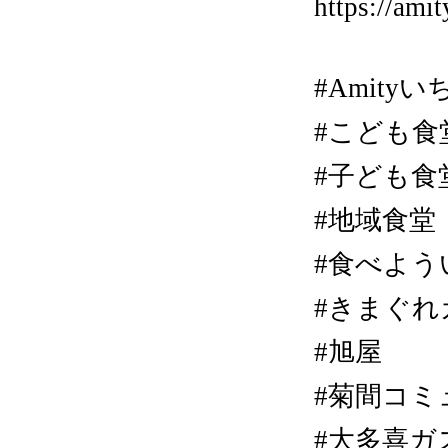
https://amit
#Amity
#こども食
#子ども食
#地域食堂
#食べよう
#きまぐれカ
#旭屋
#菊間コミ
#大多喜ガ