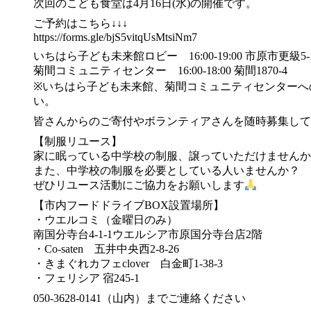
次回のこども食堂は4月16日(水)の開催です。
ご予約はこちら↓↓↓
https://forms.gle/bjS5vitqUsMtsiNm7
いちはら子ども未来館ロビー 16:00-19:00 市原市更級5-1-
菊間コミュニティセンター 16:00-18:00 菊間1870-4
※いちはら子ども未来館、菊間コミュニティセンターへ
い。
皆さんからのご寄付やボランティアさんを随時募集して
【制服リユース】
家に眠っている中学校の制服、譲っていただけませんか
また、中学校の制服を必要としている人いませんか？
ぜひリユース活動にご協力をお願いします
【市内フードドライブBOX設置場所】
・ウエルコミ（金曜日のみ）
南国分寺台4-1-1ウエルシア市原国分寺台店2階
・Co-saten 五井中央西2-8-26
・きまぐれカフェclover 白金町1-38-3
・フェリシア 宿245-1
050-3628-0141（山内）までご連絡ください