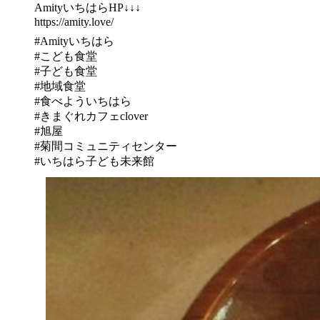
AmityいちはらHP↓↓↓
https://amity.love/
#Amityいちはら
#こども食堂
#子ども食堂
#地域食堂
#食べよういちはら
#きまぐれカフェclover
#旭屋
#菊間コミュニティセンター
#いちはら子ども未来館