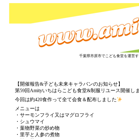
市原市こども食堂 Amity
千葉県市原市でこども食堂を運営す
2025.3.19『こども食堂』開催しました&『子ども未来
【開催報告&子ども未来キャラバンのお知らせ】
第59回Amityいちはらこども食堂&制服リユース開催し
今回は約420食作って全て会食＆配布しました
メニューは
・サーモンフライ又はマグロフライ
・シュウマイ
・葉物野菜の炒め物
・里芋と人参の煮物