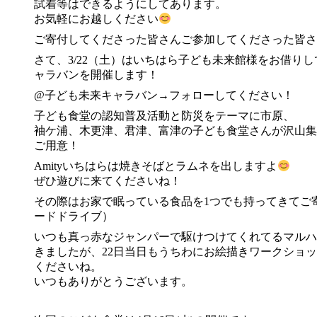
試着等はできるようにしてあります。
お気軽にお越しください
ご寄付してくださった皆さんご参加してくださった皆さ
さて、3/22（土）はいちはら子ども未来館様をお借り
ャラバンを開催します！
@子ども未来キャラバン→フォローしてください！
子ども食堂の認知普及活動と防災をテーマに市原、
袖ケ浦、木更津、君津、富津の子ども食堂さんが沢山集
ご用意！
Amityいちはらは焼きそばとラムネを出しますよ
ぜひ遊びに来てくださいね！
その際はお家で眠っている食品を1つでも持ってきてご
ードドライブ）
いつも真っ赤なジャンパーで駆けつけてくれてるマルハ
きましたが、22日当日もうちわにお絵描きワークショ
くださいね。
いつもありがとうございます。