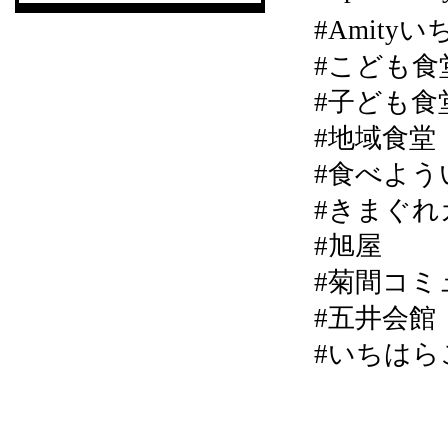
#Amity
#こども食
#子ども食
#地域食堂
#食べよう
#きまぐれカ
#旭屋
#菊間コミ
#五井会館
#いちはら