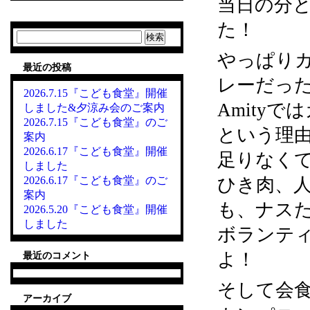
当日の分と
た！
検
索:
やっぱり
最近の投稿
レーだっ
2026.7.15『こども食堂』開催
Amity
しました&夕涼み会のご案内
2026.7.15『こども食堂』のご
という理
案内
2026.6.17『こども食堂』開催
足りなく
しました
2026.6.17『こども食堂』のご
ひき肉、
案内
も、ナス
2026.5.20『こども食堂』開催
しました
ボランテ
よ！
最近のコメント
そして会
アーカイブ