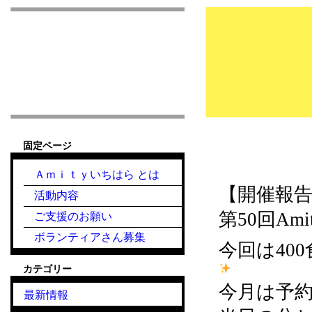
市原市こども食堂 Am
固定ページ
2024.6.19『
Ａｍｉｔｙいちはら とは
【開催報
活動内容
第50回A
ご支援のお願い
ボランティアさん募集
今回は40
カテゴリー
今月は予約
最新情報