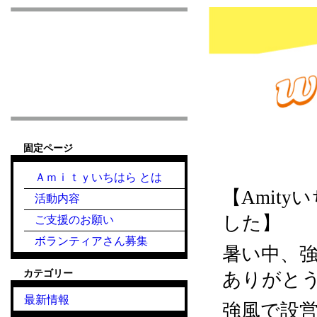
市原市こども食堂 Am
固定ページ
2023.7.19『夕
Ａｍｉｔｙいちはら とは
【Amit
活動内容
した】
ご支援のお願い
ボランティアさん募集
暑い中、
カテゴリー
ありがと
最新情報
強風で設