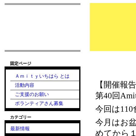
市原市こども食堂 Am
固定ページ
2023.8.16『こ
Ａｍｉｔｙいちはら とは
【開催報
活動内容
第40回A
ご支援のお願い
ボランティアさん募集
今回は11
カテゴリー
今月はお盆
最新情報
めてから