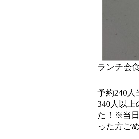
ランチ会
予約240
340人以
た！※当
った方ご