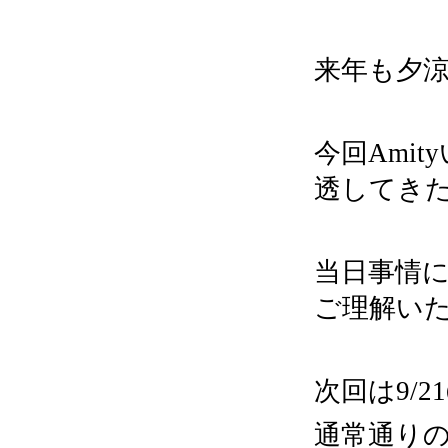
来年も夕
今回Ami
透してき
当日事情
ご理解いた
次回は9/2
通常通り