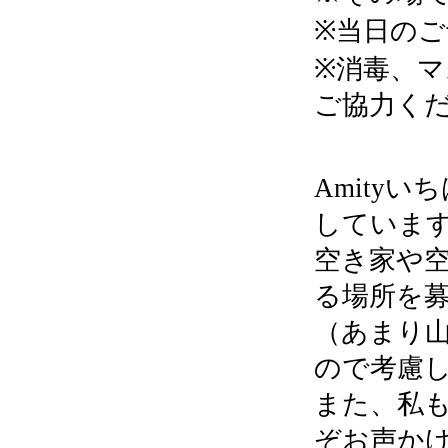
※当日の
※消毒、
ご協力く
Amity
していま
空き家や
る場所を
（あまり
ので考慮
また、私
ぞお声か