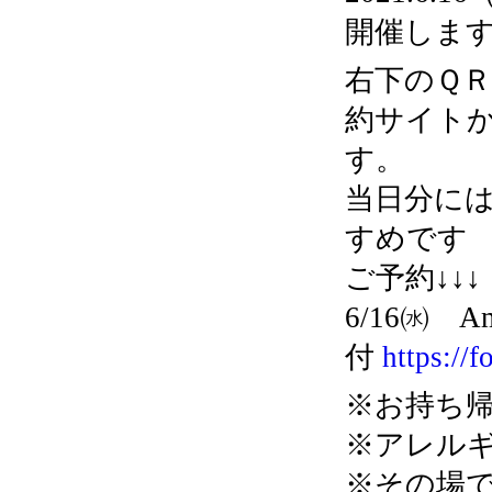
開催しま
右下のＱ
約サイトか
す。
当日分に
すめです
ご予約↓↓↓
6/16㈬ 
付
https://
※お持ち
※アレル
※その場