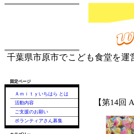
市原市こども食堂 Am
千葉県市原市でこども食堂を運
固定ページ
『こども食堂』2021
Ａｍｉｔｙいちはら とは
【第14回 
活動内容
ご支援のお願い
ボランティアさん募集