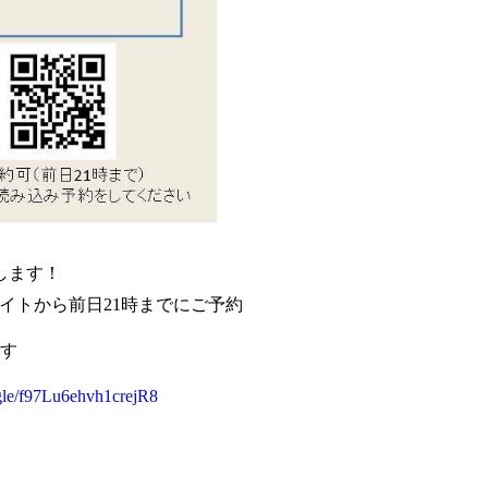
催します！
イトから前日21時までにご予約
す
.gle/f97Lu6ehvh1crejR8