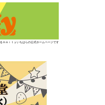
るＡｍｉｔｙいちはらの公式ホームページです