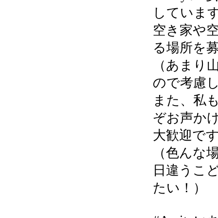
していま
空き家や
る場所を
（あまり
ので考慮
また、私
ぞお声か
大歓迎で
（色んな
日違うこ
たい！）