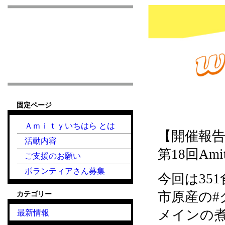
市原市こども食堂 Am
固定ページ
『こども食堂』2021
Ａｍｉｔｙいちはら とは
【開催報
活動内容
第18回A
ご支援のお願い
ボランティアさん募集
今回は35
市原産の#
カテゴリー
メインの
最新情報