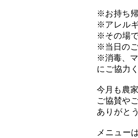
※お持ち
※アレル
※その場
※当日の
※消毒、
にご協力
今月も農
ご協賛や
ありがと
メニュー