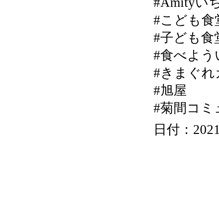
#Amity
#こども食
#子ども食
#食べよう
#きまぐれカ
#旭屋
#菊間コミ
日付：2021/1