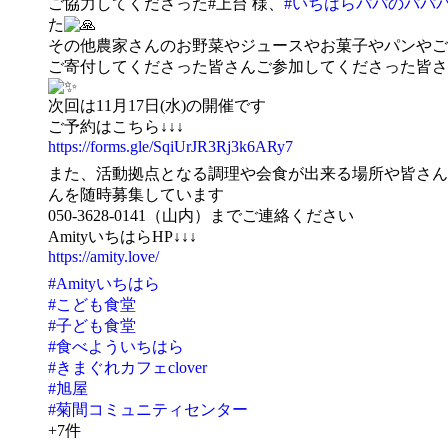
ご協力してくださった#上台 様、
#いちはらパパのパパ
た
その他農家さんのお野菜やジュースやお菓子やパンやご
ご寄付してくださった皆さんご参加してくださった皆さ
次回は11月17日(水)の開催です
ご予約はこちら↓↓↓
https://forms.gle/SqiUrJR3Rj3k6ARy7
また、活動拠点となる調理や会食が出来る場所や皆さん
んを随時募集しています
050-3628-0141（山内）までご連絡ください
AmityいちはらHP↓↓↓
https://amity.love/
#Amityいちはら
#こども食堂
#子ども食堂
#食べよういちはら
#きまぐれカフェclover
#旭屋
#菊間コミュニティセンター
+7件