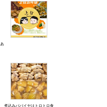
。あ
。
煮込みパパイヤはトロトロ食