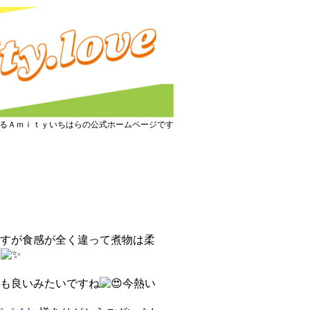
るＡｍｉｔｙいちはらの公式ホームページです
すが食感が全く違って煮物は柔
も良いみたいですね
今熱い