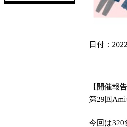
日付：2022/0
2022.9.21『こ
【開催報
第29回A
今回は32