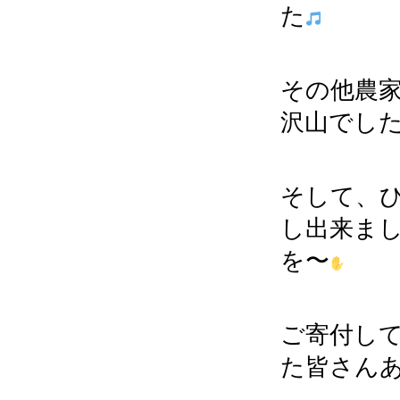
た
その他農
沢山でし
そして、
し出来ま
を〜
ご寄付し
た皆さん