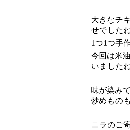
大きなチ
せでした
1つ1つ手
今回は米
いました
味が染み
炒めもの
ニラのご