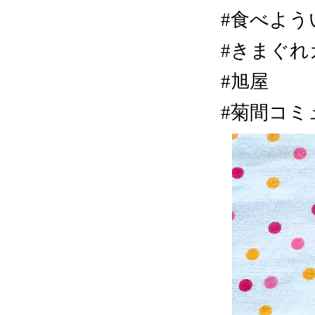
#食べよう
#きまぐれカ
#旭屋
#菊間コミ