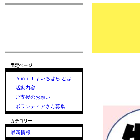
市原市こども食堂 Am
固定ページ
新規活動『制服リユ
Ａｍｉｔｙいちはら とは
活動内容
ご支援のお願い
ボランティアさん募集
カテゴリー
最新情報