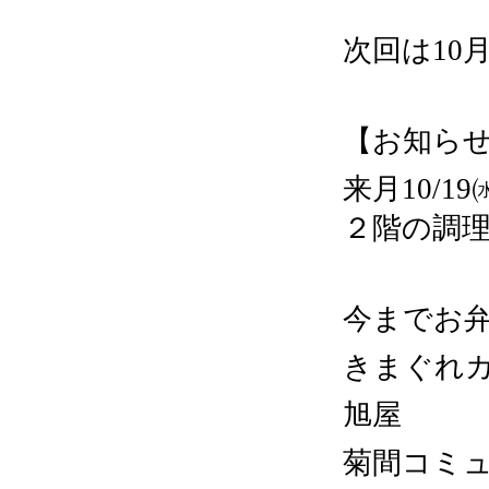
次回は10月
【お知ら
来月10/
２階の調
今までお
きまぐれカフ
旭屋
菊間コミ