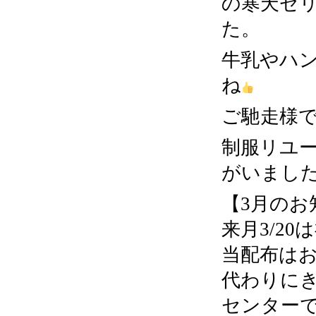
の寒天ゼ
た。
牛乳やハ
ね
ご馳走様
制服リユ
がいまし
【3月のお
来月3/2
当配布は
代わりにき
センター