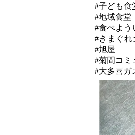
#子ども食
#地域食堂
#食べよう
#きまぐれカ
#旭屋
#菊間コミ
#大多喜ガ