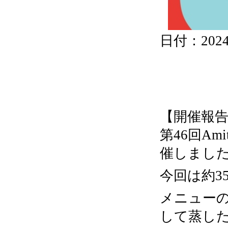
日付：2024/0
2024.2.21『
【開催報
第46回A
催しまし
今回は約3
メニュー
して蒸し