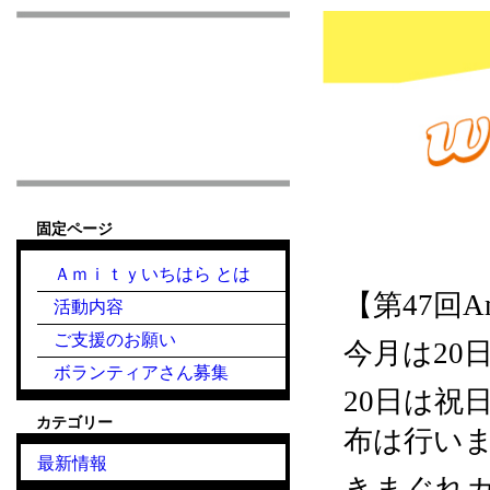
市原市こども食堂 Am
固定ページ
2024.3.20『こど
Ａｍｉｔｙいちはら とは
【第47回
活動内容
ご支援のお願い
今月は20日
ボランティアさん募集
20日は祝
カテゴリー
布は行い
最新情報
きまぐれカフ