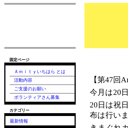
市原市こども食堂 Am
固定ページ
2024.3.20『こど
Ａｍｉｔｙいちはら とは
【第47回
活動内容
ご支援のお願い
今月は20日
ボランティアさん募集
20日は祝
カテゴリー
布は行い
最新情報
きまぐれカフ