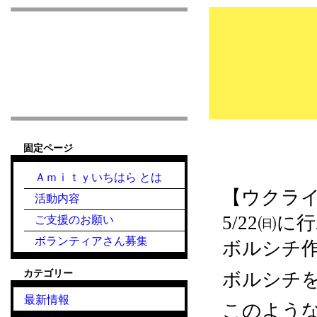
市原市こども食堂 Am
固定ページ
2022.05.22
Ａｍｉｔｙいちはら とは
【ウクラ
活動内容
5/22㈰
ご支援のお願い
ボランティアさん募集
ボルシチ
カテゴリー
ボルシチ
最新情報
このよう