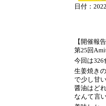
日付：2022/0
2022.05.18『
【開催報
第25回A
今回は32
生姜焼き
で少し甘
醤油はど
なんて言