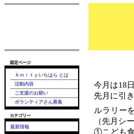
市原市こども食堂 Am
固定ページ
『こども食堂』2021
Ａｍｉｔｙいちはら とは
今月は18日
活動内容
ご支援のお願い
先月に引
ボランティアさん募集
ルラリー
カテゴリー
（先月シ
最新情報
①こども