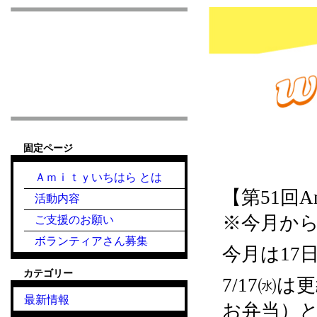
市原市こども食堂 Am
固定ページ
2022.7.17『こ
Ａｍｉｔｙいちはら とは
【第51回
活動内容
※今月か
ご支援のお願い
ボランティアさん募集
今月は17日
カテゴリー
7/17㈬
最新情報
お弁当）