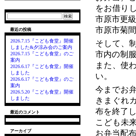
をお借り
検
市原市更級5
索:
市原市菊間1
最近の投稿
2026.7.15『こども食堂』開催
そして、
しました&夕涼み会のご案内
市内の制
2026.7.15『こども食堂』のご
案内
また、使
2026.6.17『こども食堂』開催
しました
い。
2026.6.17『こども食堂』のご
案内
今までお
2026.5.20『こども食堂』開催
しました
きまぐれカ
布を終了
最近のコメント
こども未
アーカイブ
お弁当配