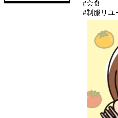
#会食
#制服リユ