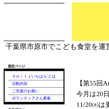
市原市こども食堂 Am
千葉県市原市でこども食堂を運
固定ページ
2024.11.20『こ
Ａｍｉｔｙいちはら とは
【第55回
活動内容
ご支援のお願い
今月は20日
ボランティアさん募集
11/20