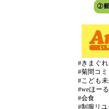
#きまぐれカ
#菊間コ
#こども
#weほー
#会食
#制服リ