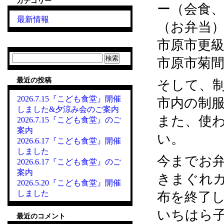
カテゴリー
ー（会食
最新情報
（お弁当
市原市更級5
検
市原市菊間1
索:
最近の投稿
そして、
2026.7.15『こども食堂』開催
市内の制
しました&夕涼み会のご案内
また、使
2026.7.15『こども食堂』のご
案内
い。
2026.6.17『こども食堂』開催
しました
今までお
2026.6.17『こども食堂』のご
案内
きまぐれカ
2026.5.20『こども食堂』開催
しました
布を終了
いちはら
最近のコメント