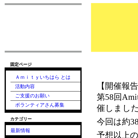
市原市こども食堂 Am
固定ページ
2025.2.19『こ
Ａｍｉｔｙいちはら とは
【開催報
活動内容
第58回A
ご支援のお願い
ボランティアさん募集
催しまし
カテゴリー
今回は約3
最新情報
予想以上