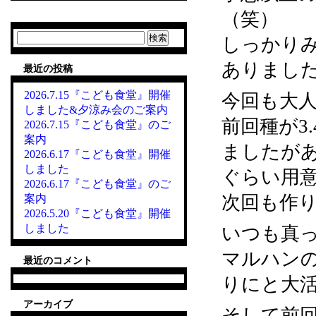
（笑）
検
しっかり
索:
ありまし
最近の投稿
2026.7.15『こども食堂』開催
今回も大
しました&夕涼み会のご案内
前回種が3
2026.7.15『こども食堂』のご
案内
ましたが
2026.6.17『こども食堂』開催
しました
ぐらい用
2026.6.17『こども食堂』のご
次回も作
案内
2026.5.20『こども食堂』開催
しました
いつも真
マルハン
最近のコメント
りにと大
アーカイブ
そして前