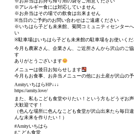
※お弁当はお持ち帰り用の袋をご用意ください
※アレルギー食には対応していません
※お弁当はその場での飲食は出来ません
※当日のご予約のお問い合わせはご遠慮ください
※いちはら子ども未来館、菊間コミュニティセンターへ
い
※駐車場はいちはら子ども未来館の駐車場をお使いくだ
今月も農家さん、企業さん、ご近所さんから沢山のご協
す
ありがとうございます
メニューは後日お知らせします
今月もお食事、お弁当メニューの他にお土産が沢山の予
AmityいちはらHP↓↓↓
https://amity.love/
また、私もこども食堂やりたい！という方もどうぞお声
大歓迎です！
（色んな場所に色んなこども食堂が沢山出来たら毎日違
んな未来を作りたい！）
#Amityいちはら
#こども食堂