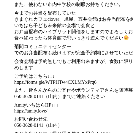
また、使わない市内中学校の制服お持ちください。
今までお弁当を配布していた
きまぐれカフェclover、旭屋、五井会館はお弁当配布
いちはら子ども未来館の会場で会食と
お弁当配布のハイブリッド開催をしますのでよろしくお
食べ終わったら体育館で思いっきり遊んでください
菊間コミュニティセンター
でのお弁当配布も続けますが完全予約制にさせていただ
会食会場は予約無しでもご利用出来ますが、食数に限り
めします
ご予約はこちら↓↓↓
https://forms.gle/WTPHTw4CXLMYxPrq6
また、皆さんからのご寄付やボランティアさんを随時募
050-3628-0141（山内）までご連絡ください
AmityいちはらHP↓↓↓
https://amity.love/
お問い合わせ先
050-3628-0141（山内）