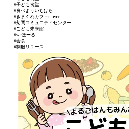
#子ども食堂
#食べよういちはら
#きまぐれカフェclover
#菊間コミュニティセンター
#こども未来館
#weほーる
#会食
#制服リユース