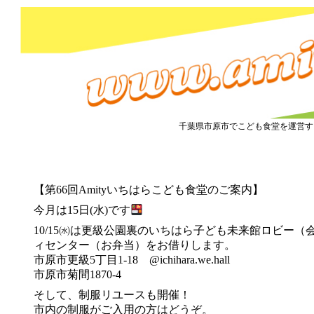
市原市こども食堂 Amity
千葉県市原市でこども食堂を運営す
2025.10.15『こども食堂&制服リユース』のご案内
【第66回Amityいちはらこども食堂のご案内】
今月は15日(水)です
10/15㈬は更級公園裏のいちはら子ども未来館ロビー
ィセンター（お弁当）をお借りします。
市原市更級5丁目1-18 @ichihara.we.hall
市原市菊間1870-4
そして、制服リユースも開催！
市内の制服がご入用の方はどうぞ。