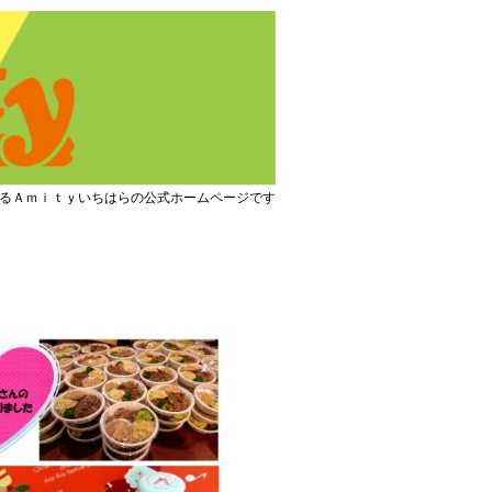
るＡｍｉｔｙいちはらの公式ホームページです