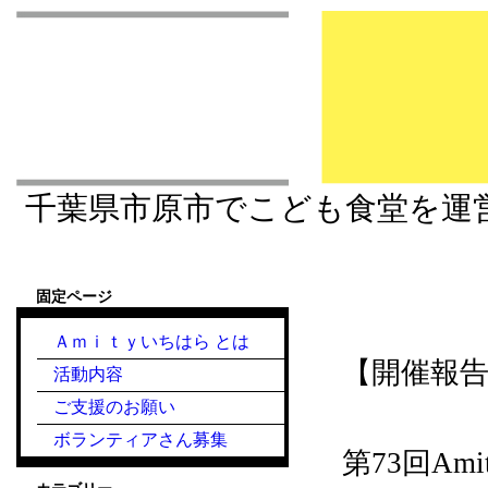
市原市こども食堂 Am
千葉県市原市でこども食堂を運
固定ページ
2026.5.20『こ
Ａｍｉｔｙいちはら とは
【開催報
活動内容
ご支援のお願い
ボランティアさん募集
第73回A