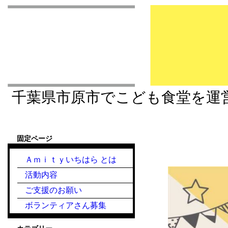
市原市こども食堂 Am
千葉県市原市でこども食堂を運
固定ページ
『こども食堂』2021.
Ａｍｉｔｙいちはら とは
活動内容
ご支援のお願い
ボランティアさん募集