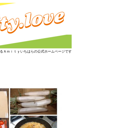
るＡｍｉｔｙいちはらの公式ホームページです