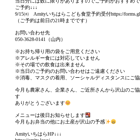
当日分には数に限りがありますのでご予約がおすすめで
ご予約↓↓↓
9/15㈬ Amityいちはらこども食堂予約受付
https://form
（ご予約は前日の21時までです）
お問い合わせ先
050-3628-0141（山内）
※お持ち帰り用の袋をご用意ください
※アレルギー食には対応していません
※その場での飲食は出来ません
※当日のご予約のお問い合わせはご遠慮ください
※消毒、マスクの着用、ソーシャルディスタンスにご協
今月も農家さん、企業さん、ご近所さんから沢山のご協
す
ありがとうございます
メニューは後日お知らせします
今月もお弁当の他にお土産が沢山の予感
AmityいちはらHP↓↓↓