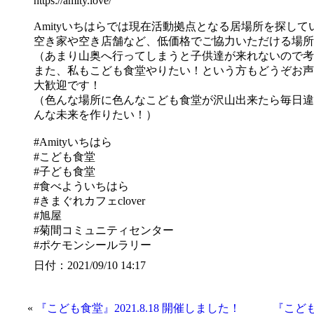
https://amity.love/
Amityいちはらでは現在活動拠点となる居場所を探して
空き家や空き店舗など、低価格でご協力いただける場所
（あまり山奥へ行ってしまうと子供達が来れないので考
また、私もこども食堂やりたい！という方もどうぞお声
大歓迎です！
（色んな場所に色んなこども食堂が沢山出来たら毎日違
んな未来を作りたい！）
#Amityいちはら
#こども食堂
#子ども食堂
#食べよういちはら
#きまぐれカフェclover
#旭屋
#菊間コミュニティセンター
#ポケモンシールラリー
日付：2021/09/10 14:17
«
『こども食堂』2021.8.18 開催しました！
『こども