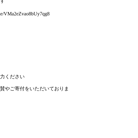
す
s.gle/VMa2eZvao8bUy7qg8
力ください
賛やご寄付をいただいておりま