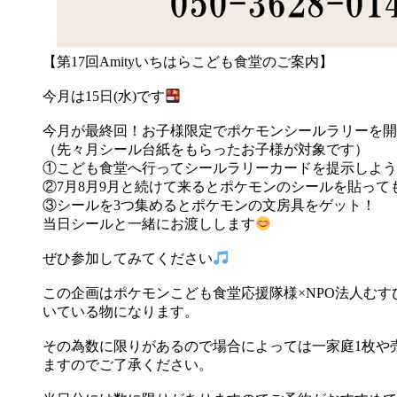
【第17回
Amityいちはらこども食堂のご案内】
今月は15日(水)です
今月が最終回！お子様限定でポケモンシールラリーを開
（先々月シール台紙をもらったお子様が対象です）
①こども食堂へ行ってシールラリーカードを提示しよう
②7月8月9月と続けて来るとポケモンのシールを貼っ
③シールを3つ集めるとポケモンの文房具をゲット！
当日シールと一緒にお渡しします
ぜひ参加してみてください
この企画はポケモンこども食堂応援隊様×NPO法人む
いている物になります。
その為数に限りがあるので場合によっては一家庭1枚や
ますのでご了承ください。