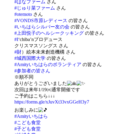
#はなファーム
さん
#じゅり菜ファーム
さん
#otemoto
さん
#VONDS市原レディース
の皆さん
#いちはらシルバー友の会
の皆さん
#上田悦子のヘルシークッキング
の皆さん
#I
‘chiba’nプロデュース
クリスマスソングス さん
#財
）絵本未来創造機構 さん
#城西国際大学
の皆さん
#Amityいちはらのボランティア
の皆さん
#参加者の皆さん
※順不同
ありがとうございました
次回は来年1/19㈬通常開催です
ご予約はこちら↓↓↓
https://forms.gle/xJuvXt33vxGGeH3y7
お楽しみに
#Amityいちはら
#こども食堂
#子ども食堂