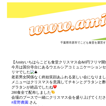
市原市こども食堂 Amity
千葉県市原市でこども食堂を運営す
『クリスマス会』2021.12.15開催しました
【Amityいちはらこども食堂クリスマス会&0円フリマ
今月は国分寺台にあるウエルシアコミュニケーションセ
リマでした
老若男女関係なく終始笑顔あふれる楽しい会になりまし
メニューはクリスマスを意識してチキンとグラタンと酢
グラタンが絶品でしたね
280食全て配布しました
会場のブースで一緒にクリスマス会を盛り上げてくださ
#星野農園
さん