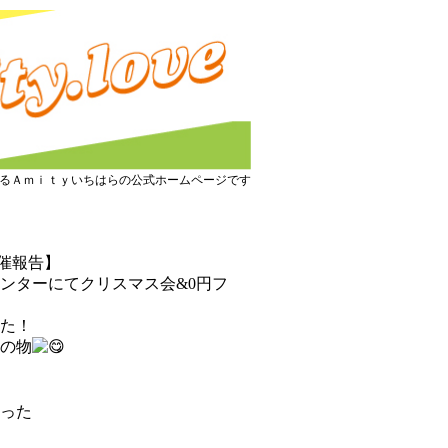
るＡｍｉｔｙいちはらの公式ホームページです
開催報告】
ンターにてクリスマス会&0円フ
た！
の物
った