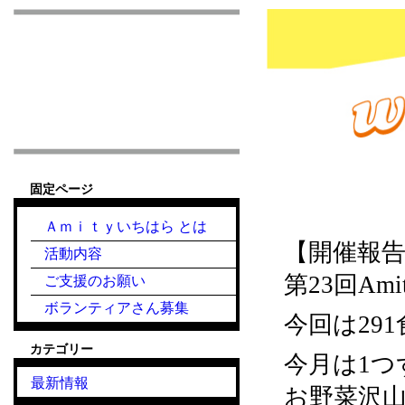
市原市こども食堂 Am
固定ページ
2022.3.16『こ
Ａｍｉｔｙいちはら とは
【開催報
活動内容
第23回A
ご支援のお願い
ボランティアさん募集
今回は29
カテゴリー
今月は1
最新情報
お野菜沢