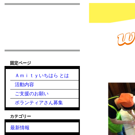
市原市こども食堂 Am
固定ページ
６月２４日の様子
Ａｍｉｔｙいちはら とは
活動内容
ご支援のお願い
ボランティアさん募集
カテゴリー
最新情報