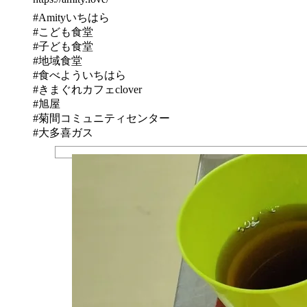
#Amityいちはら
#こども食堂
#子ども食堂
#地域食堂
#食べよういちはら
#きまぐれカフェclover
#旭屋
#菊間コミュニティセンター
#大多喜ガス