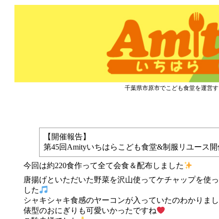
市原市こども食堂 Amity
千葉県市原市でこども食堂を運営す
2024.1.17『こども食堂&制服リユース』開催しました
【開催報告】
第45回Amityいちはらこども食堂&制服リユース
今回は約220食作って全て会食＆配布しました
唐揚げといただいた野菜を沢山使ってケチャップを使っ
した
シャキシャキ食感のヤーコンが入っていたのわかりまし
俵型のおにぎりも可愛いかったですね