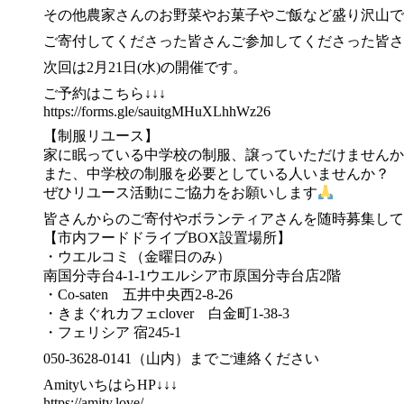
その他農家さんのお野菜やお菓子やご飯など盛り沢山で
ご寄付してくださった皆さんご参加してくださった皆さ
次回は2月21日(水)の開催です。
ご予約はこちら↓↓↓
https://forms.gle/sauitgMHuXLhhWz26
【制服リユース】
家に眠っている中学校の制服、譲っていただけませんか
また、中学校の制服を必要としている人いませんか？
ぜひリユース活動にご協力をお願いします
皆さんからのご寄付やボランティアさんを随時募集して
【市内フードドライブBOX設置場所】
・ウエルコミ（金曜日のみ）
南国分寺台4-1-1ウエルシア市原国分寺台店2階
・Co-saten 五井中央西2-8-26
・きまぐれカフェclover 白金町1-38-3
・フェリシア 宿245-1
050-3628-0141（山内）までご連絡ください
AmityいちはらHP↓↓↓
https://amity.love/