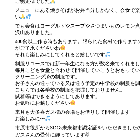
ご馳走様でした
メニューにある焼きそばがお弁当分しかなく、会食で楽
い
でも会食はヨーグルトやスープやさつまいものレモン煮
沢山ありました。
400食以上作る時もあります。限られた食材で作りま
がご了承くださいね
それも楽しみにしてくれると嬉しいです
制服リユースでは新一年生になる方が数名来てくれまし
毎月こども食堂と合わせて開催していこうとおもってい
クリーニング済の制服です。
お子さんの通っている又は通う予定の中学校の制服を調
こちらでは各学校の制服を把握しておりません。
試着等はできるようにしてあります。
お気軽にお越しください
来月も大多喜ガス様の会場をお借りして開催します
お楽しみに〜
市原市役所からSDGs未来都市認定証をいただきまし
ガスさんの受付に飾っています✌️