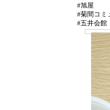
#旭屋
#菊間コミ
#五井会館