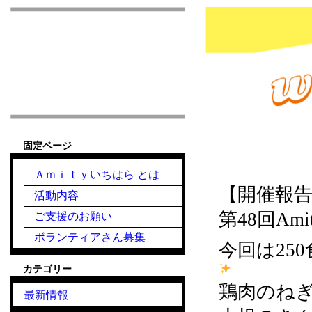
市原市こども食堂 Am
固定ページ
2024.4.17『こ
Ａｍｉｔｙいちはら とは
【開催報
活動内容
第48回A
ご支援のお願い
ボランティアさん募集
今回は25
カテゴリー
鶏肉のね
最新情報