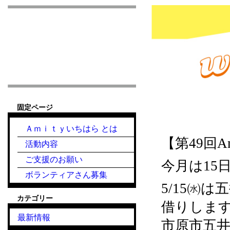
市原市こども食堂 Am
固定ページ
2024.5.15『こど
Ａｍｉｔｙいちはら とは
【第49回
活動内容
ご支援のお願い
今月は15日
ボランティアさん募集
5/15㈬
カテゴリー
借りしま
最新情報
市原市五井中