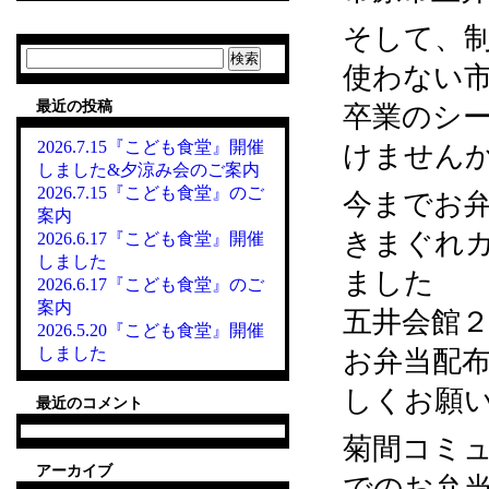
そして、
検
使わない
索:
最近の投稿
卒業のシ
2026.7.15『こども食堂』開催
けません
しました&夕涼み会のご案内
2026.7.15『こども食堂』のご
今までお
案内
きまぐれカ
2026.6.17『こども食堂』開催
しました
ました
2026.6.17『こども食堂』のご
案内
五井会館
2026.5.20『こども食堂』開催
しました
お弁当配
しくお願
最近のコメント
菊間コミ
アーカイブ
でのお弁